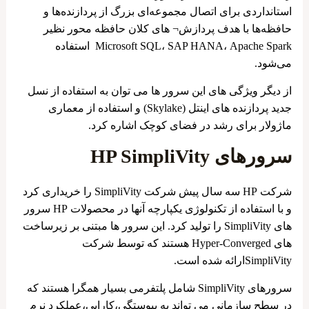
استانداردی برای اتصال مجموعه‌ای بزرگ از پردازنده‌ها و
حافظه‌ها با هدف پردازش¬ های کلان حافظه محور نظیر
Microsoft SQL، SAP HANA، Apache Spark استفاده
می‌شود.
از دیگر ویژگی های این سرور ها می توان به استفاده از نسل
جدید پردازنده های اینتل (Skylake) و استفاده از معماری
ماژولار برای رشد در فضای کوچک اشاره کرد.
سرورهای HP SimpliVity
شرکت HP سه سال پیش شرکت SimpliVity را خریداری کرد
و با استفاده از تکنولوژی یکپارچه آنها در محصولات HP سرور
های SimpliVity را تولید کرد. این سرور ها مبتنی بر زیرساخت
های Hyper-Converged هستند که توسط شرکت
SimpliVityارائه شده است.
سرورهای SimpliVity شامل پلتفرمی بسیار همگرا هستند که
در سطح سازمانی می تواند به پیوستگی،کارایی،عملکرد نرم