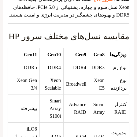
Xeon نسل سوم و چهارم، پشتیبانی از PCIe 5.0، حافظه‌های
DDR5 و بهبودهای چشمگیر در مدیریت انرژی و امنیت هستند.
مقایسه نسل‌های مختلف سرور HP
ویژگی‌ها
Gen8
Gen9
Gen10
Gen11
نوع رم
DDR3
DDR4
DDR4
DDR5
نوع
Xeon
Xeon
Xeon Gen
Broadwell
پردازنده
E5
Scalable
3/4
Smart
کنترلر
Smart
Advance
Array
پیشرفته
RAID
Array
RAID
S100i
iLO6
مدیریت
iLO4
iLO4
iLO5
(به‌روزرسانی