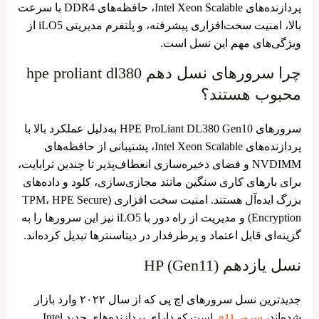
پردازنده‌های Intel Xeon Scalable، حافظه‌های DDR4 با سرعت
بالا، امنیت سخت‌افزاری پیشرفته، و پلتفرم مدیریتی iLO5 از
ویژگی‌های مهم این نسل است.
چرا سرورهای نسل دهم hpe proliant dl380
محبوب هستند؟
سرورهای HPE ProLiant DL380 Gen10 به‌دلیل عملکرد بالا با
پردازنده‌های Intel Xeon Scalable، پشتیبانی از حافظه‌های
NVDIMM و فضای ذخیره‌سازی انعطاف‌پذیر تا چندین ترابایت،
برای بارهای کاری سنگین مانند مجازی‌سازی، کلود و داده‌های
بزرگ ایده‌آل هستند. امنیت سخت‌ افزاری (TPM، HPE Secure
Encryption) و مدیریت از راه دور با iLO5 نیز این سرورها را به
گزینه‌ای قابل اعتماد و پرطرفدار در دیتاسنترها تبدیل کرده‌اند.
نسل یازدهم HP (Gen11)
جدیدترین نسل سرورهای اچ پی که از سال ۲۰۲۲ وارد بازار
شده‌اند،
دارای پردازنده‌های جدید Intel
سرور g11
است که