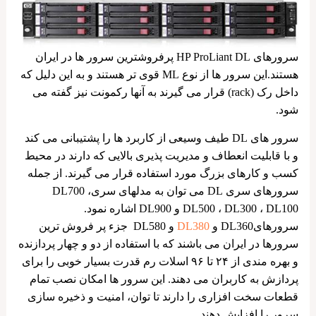
سرورهای HP ProLiant DL پرفروشترین سرور ها در ایران
هستند.این سرور ها از نوع ML قوی تر هستند و به این دلیل که
داخل رک (rack) قرار می گیرند به آنها رکمونت نیز گفته می
شود.
سرور های DL طیف وسیعی از کاربرد ها را پشتیبانی می کند
و با قابلیت انعطاف و مدیریت پذیری بالایی که دارند در محیط
کسب و کارهای بزرگ مورد استفاده قرار می گیرند. از جمله
سرورهای سری DL می توان به مدلهای سریDL700 ،
DL500 ، DL300 ، DL100 و DL900 اشاره نمود.
سرورهایDL360 و
DL380
و DL580 جزء پر فروش ترین
سرورها در ایران می باشند که با استفاده از دو و چهار پردازنده
و بهره مندی از ۲۴ تا ۹۶ اسلات رم قدرت بسیار خوبی را برای
پردازش به کاربران می دهند. این سرور ها امکان نصب تمام
قطعات سخت افزاری را دارند تا توان، امنیت و ذخیره سازی
سرور را افزایش دهند.