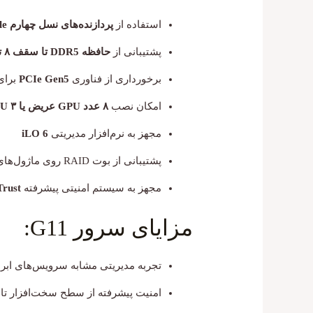
استفاده از
پردازنده‌های نسل چهارم Intel Xeon Scalable
پشتیبانی از
حافظه DDR5 تا سقف ۸ ترابایت
برخورداری از فناوری
PCIe Gen5
برای 
امکان نصب
۸ عدد GPU عریض یا ۳ GPU دوگانه
مجهز به نرم‌افزار مدیریتی
iLO 6
پشتیبانی از بوت RAID روی ماژول‌های M.2
مجهز به سیستم امنیتی پیشرفته
Trust
مزایای سرور G11:
تجربه مدیریتی مشابه سرویس‌های ابر
امنیت پیشرفته از سطح سخت‌افزار تا ن