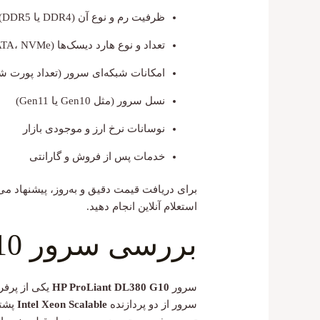
ظرفیت رم و نوع آن (DDR4 یا DDR5)
تعداد و نوع هارد دیسک‌ها (SAS، SATA، NVMe)
امکانات شبکه‌ای سرور (تعداد پورت ش
نسل سرور (مثل Gen10 یا Gen11)
نوسانات نرخ ارز و موجودی بازار
خدمات پس از فروش و گارانتی
برای دریافت قیمت دقیق و به‌روز، پیشنهاد م
استعلام آنلاین انجام دهید.
بررسی سرور HP DL380 Gen10
سرور
HP ProLiant DL380 G10
سرور از دو پردازنده
Intel Xeon Scalable
پشتی