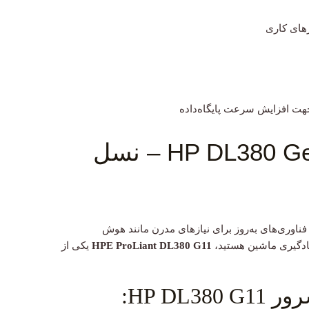
زهای کاری
معرفی سرور HP DL380 Gen11 – نسل
فناوری‌های به‌روز برای نیازهای مدرن مانند هوش
یادگیری ماشین هستید،
HPE ProLiant DL380 G11
یکی از
HP DL: