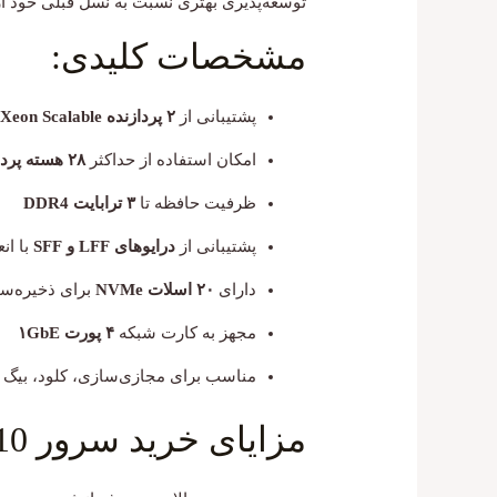
توسعه‌پذیری بهتری نسبت به نسل قبلی خود ار
مشخصات کلیدی:
پشتیبانی از
۲ پردازنده Xeon Scalable
امکان استفاده از حداکثر
۲۸ هسته پردازشی در هر CPU
ظرفیت حافظه تا
۳ ترابایت DDR4
پشتیبانی از
درایوهای LFF و SFF
با ان
دارای
۲۰ اسلات NVMe
برای ذخیره‌س
مجهز به کارت شبکه
۴ پورت ۱GbE
مناسب برای مجازی‌سازی، کلود، بیگ دیت
مزایای خرید سرور HP DL380 G10: