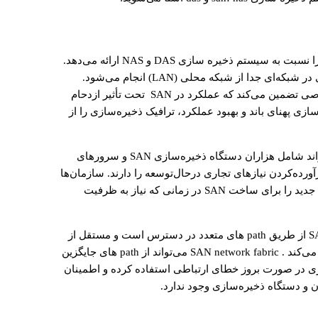
یک SAN کارایی بیشتری را نسبت به سیستم ذخیره سازی DAS و NAS ارائه می‌دهد.
، فرآیند ذخیره‌سازی در شبکه‌ای جدا از شبکه محلی (LAN) انجام می‌شود.
انتقال وظایف ذخیره‌سازی به یک SAN اختصاصی تضمین می‌کند که عملکرد در SAN تحت تأثیر ازدحام
رای آزادسازی پهنای باند و بهبود عملکرد، ترافیک ذخیره‌سازی را از
می ‌تواند شامل هزاران دستگاه ذخیره‌سازی SAN و سرورهای
ورده‌کردن نیازهای تجاری درحال‌توسعه را دارند. سازمان‌ها
می‌توانند میزبان‌ها و دستگاه‌های ذخیره‌سازی جدید را برای ساخت SAN در زمانی که نیاز به ظرفیت
ذخیره سازی SAN از طریق path های متعدد در دسترس است و مستقل از
برنامه‌هایی باقی می‌ماند که از آن‌ها پشتیبانی می‌کند . SAN network fabric می‌تواند از path های جایگزین
 در صورت بروز خطای ارتباطی استفاده کرده و اطمینان
و دستگاه ذخیره‌‌سازی وجود ندارد.