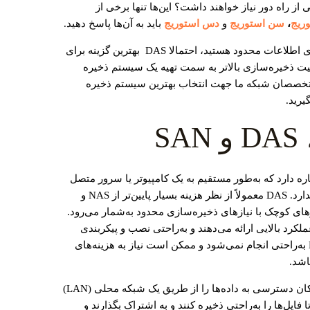
ز راه دور نیاز خواهند داشت؟ این‌ها تنها برخی از
ریج
،
سن استوریج
و
دس استوریج
باید به آن‌ها پاسخ دهید.
اگر یک کسب‌وکار کوچک با منابع مالی و فناوری اطلاعات محدود هستید، احتمالا DAS بهترین گزینه برای
یت ذخیره‌سازی بالاتر به سمت تهیه یک سیستم ذخیره
، حتما با متخصصان شبکه ما جهت انتخاب بهترین سیستم ذخیره
رید.
 دارد که به‌طور مستقیم به یک کامپیوتر یا سرور متصل
می‌شوند و هیچ‌ شبکه‌ای برای اشتراک‌گذاری ندارد. DAS معمولاً از نظر هزینه بسیار پایین‌تر از NAS و
های کوچک با نیازهای ذخیره‌سازی محدود به‌شمار می‌رود.
لکرد بالایی ارائه می‌دهند و به‌راحتی نصب و پیکربندی
می‌شوند. بااین‌حال، گسترش ظرفیت در DAS به‌راحتی انجام نمی‌شود و ممکن است نیاز به هزینه‌های
اشد.
یک راه‌حل میان‌رده است که امکان دسترسی به داده‌ها را از طریق یک شبکه محلی (LAN)
زه می‌دهد تا فایل‌ها را به‌راحتی ذخیره کنند و به اشتراک بگذارند و