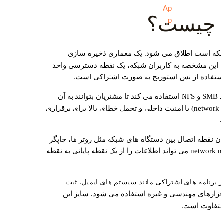
تصل به شبکه است اطلاق می شود. یک معماری ذخیره‌ سازی
 سطح فایل لول (file-level) است. این مشخصه به کاربران شبکه، یک نقطه دسترسی واحد
 استفاده از نس استوریج به صورت اشتراکی است.
دستگاه ذخیره ساز NAS از پروتکل هایی مانند SMB و NFS استفاده می کند تا مشتریان بتوانند به آن
متصل شوند. NAS مانند یک گره شبکه (network node) با امنیت داخلی و تحمل خطای بالا برای برقراری
ن به عنوان نقطه اتصال بین دستگاه های شبکه مثل روتر ها، چاپگر
ها، سوئیچ ها یا ذخیره سازها تعریف کرد. network node می تواند اطلاعات را از یک نقطه پایانی به نقطه
NAS برای پشتیبانی از برنامه های اشتراکی مانند سیستم های ایمیل، ثبت
فزارهای مهندسی و غیره استفاده می شود. سایز این
متفاوت است.