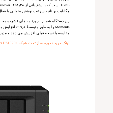
مگابایت بر ثانیه سرعت نوشتن متوالی با فعال کردن Link Aggregation را ار
مقایسه با نسخه قبلی افزایش می دهد و مدیری
لینک خرید ذخیره ساز تحت شبکه +Synology Nas DS1520