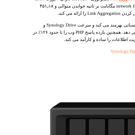
1GbE است که با پشتیبانی از network failover، ۴۵۱٫۲۸ مگابایت بر ثانیه خواندن متوالی و ۴۵۱٫۱۸
ائه می ‌کند.
این دستگاه شما را از برنامه های فشرده محاسباتی بهرمند می کند و سرعت Synology Drive و
Moments را به طور متوسط ۱۹٫۸٪ افزایش می دهد. همچنین بازده پاسخ PHP وب را تا حدود ۱۲۶٪ در
ت اطلاعات را ساده و کارآمد می کند.