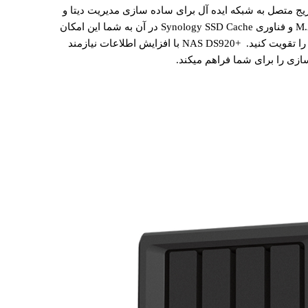
Synology  یک نس استوریج متصل به شبکه ایده آل برای ساده سازی مدیریت دیتا و
بهره وری بیشتر است. ۲ اسلات داخلی M.2 SSD و فناوری Synology SSD Cache در آن به شما این امکان
را می ‌دهد که I/O سیستم و عملکرد برنامه ها را تقویت کنید. +NAS DS920 با افزایش اطلاعات نیازمند
ی را برای شما فراهم میکند.