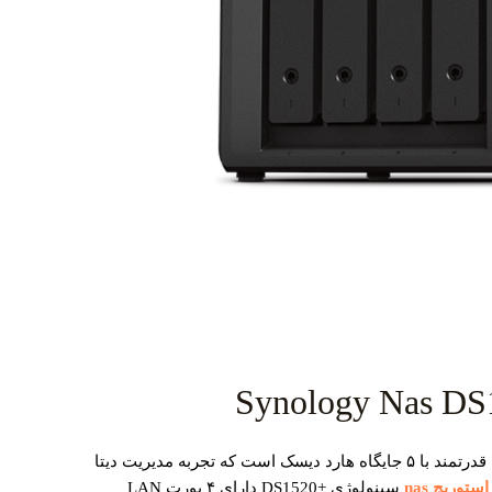
+Synology DS1520 یک نس استوریج رومیزی قدرتمند با ۵ جایگاه هارد دیسک است که تجربه مدیریت دیتا
استوریج nas
سینولوژی +DS1520 دارای ۴ پورت LAN