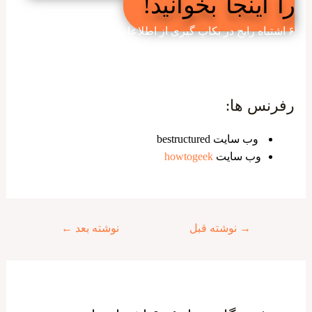
را اینجا بخوانید!
۶ اشتباه رایج در بکاپ گیری از اطلاعات – سخت افزار سازان
رسام
رفرنس ها:
وب سایت bestructured
وب سایت
howtogeek
راهبری
→
نوشته قبل
نوشته بعد
←
نوشته