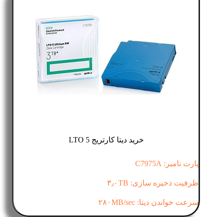
خرید دیتا کارتریج LTO 5
پارت نامبر: C7975A
ظرفیت ذخیره سازی: ۳٫۰TB
سرعت خواندن دیتا: ۲۸۰MB/sec