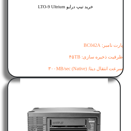
خرید تیپ درایو LTO-9 Ultrium
پارت نامبر: BC042A
ظرفیت ذخیره سازی: ۴۵TB
سرعت انتقال دیتا: (۳۰۰MB/sec (Native