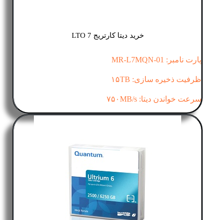
خرید دیتا کارتریج LTO 7
پارت نامبر: MR-L7MQN-01
ظرفیت ذخیره سازی: ۱۵TB
سرعت خواندن دیتا: ۷۵۰MB/s