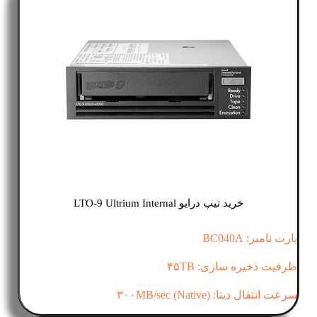
خرید تیپ درایو LTO-9 Ultrium Internal
پارت نامبر: BC040A
ظرفیت ذخیره سازی: ۴۵TB
سرعت انتقال دیتا: (۳۰۰MB/sec (Native