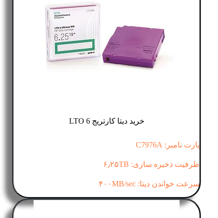
خرید دیتا کارتریج LTO 6
پارت نامبر: C7976A
ظرفیت ذخیره سازی: ۶٫۲۵TB
سرعت خواندن دیتا: ۴۰۰MB/sec