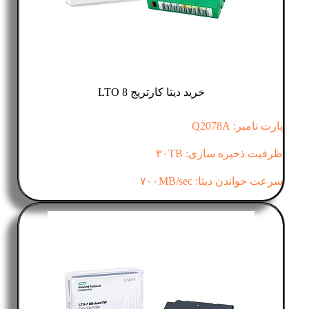
خرید دیتا کارتریج LTO 8
پارت نامبر: Q2078A
ظرفیت ذخیره سازی: ۳۰TB
سرعت خواندن دیتا: ۷۰۰MB/sec