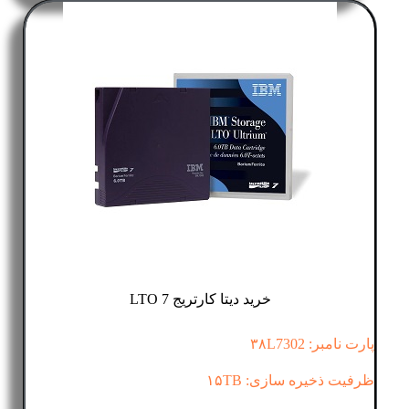
خرید دیتا کارتریج LTO 7
پارت نامبر: ۳۸L7302
ظرفیت ذخیره سازی: ۱۵TB