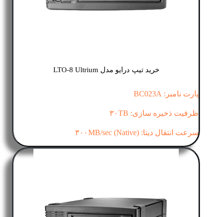
خرید تیپ درایو مدل LTO-8 Ultrium
پارت نامبر:
BC023A
ظرفیت ذخیره سازی: ۳۰TB
سرعت انتقال دیتا: (۳۰۰MB/sec (Native