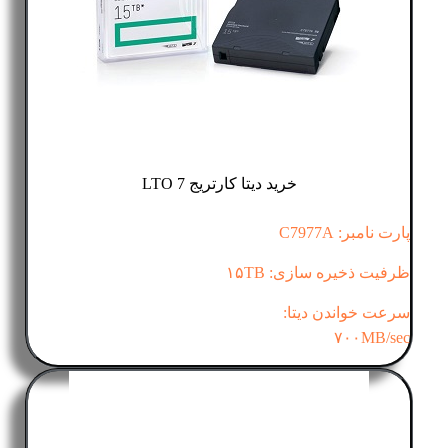
خرید دیتا کارتریج LTO 7
پارت نامبر: C7977A
ظرفیت ذخیره سازی: ۱۵TB
سرعت خواندن دیتا:
۷۰۰MB/sec