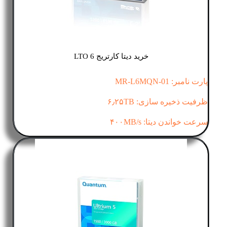
خرید دیتا کارتریج LTO 6
پارت نامبر: MR-L6MQN-01
ظرفیت ذخیره سازی: ۶٫۲۵TB
سرعت خواندن دیتا: ۴۰۰MB/s