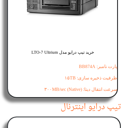
خرید تیپ درایو مدل LTO-7 Ultrium
پارت نامبر: BB874A
ظرفیت ذخیره سازی: ۱۵TB
سرعت انتقال دیتا: (۳۰۰MB/sec (Native
تیپ درایو اینترنال