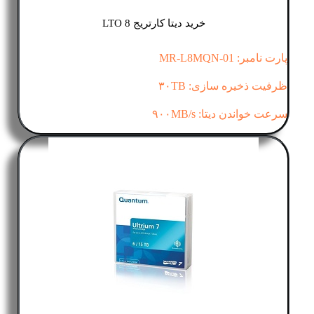
خرید دیتا کارتریج LTO 8
پارت نامبر: MR-L8MQN-01
ظرفیت ذخیره سازی: ۳۰TB
سرعت خواندن دیتا: ۹۰۰MB/s