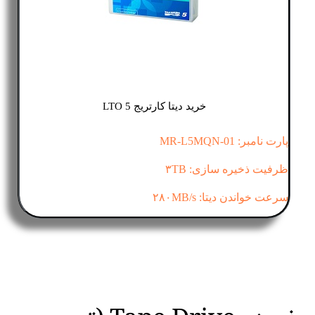
خرید دیتا کارتریج LTO 5
پارت نامبر: MR-L5MQN-01
ظرفیت ذخیره سازی: ۳TB
سرعت خواندن دیتا: ۲۸۰MB/s