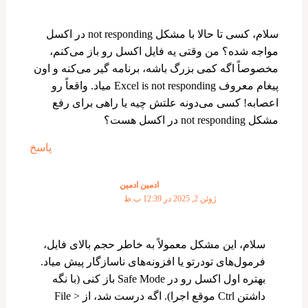
سلام، کسی تا حالا با مشکل not responding در اکسل
مواجه شده؟ من وقتی یه فایل اکسل رو باز می‌کنم،
مخصوصاً اگه کمی بزرگ باشه، برنامه گیر می‌کنه و اون
پیغام معروف Excel is not responding میاد. واقعاً رو
اعصابه! کسی می‌دونه علتش چیه یا راهی برای رفع
مشکل not responding در اکسل هست؟
پاسخ
ادمین ادمین
ژوئن 2, 2025 در 12:39 ب.ظ
سلام، این مشکل معمولاً به خاطر حجم بالای فایل،
فرمول‌های تودرتو یا افزونه‌های ناسازگار پیش میاد.
بهتره اول اکسل رو در Safe Mode باز کنی (با نگه
داشتن Ctrl موقع اجرا). اگه درست شد، از File >