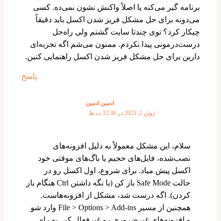
برنامه گیر می‌کنه یا اصلاً واکنش نشون نمی‌ده. کسی
می‌دونه برای حل مشکل فریز شدن اکسل باید دقیقاً
چیکار کرد؟ توی چندتا سایت گشتم ولی راه‌حل
درست‌درمونی پیدا نکردم. ممنون می‌شم اگه تجربه‌ای
دارین برای حل مشکل فریز شدن اکسل راهنمایی کنین.
پاسخ
ادمین ادمین
ژوئن 2, 2025 در 12:36 ب.ظ
سلام، این مشکل معمولاً به دلیل افزونه‌های
نصب‌شده، فایل‌های حجیم یا باگ‌های موقتی خود
اکسل پیش میاد. برای شروع، اول اکسل رو در
حالت Safe Mode باز کن (با نگه داشتن Ctrl هنگام باز
کردن). اگه درست شد، مشکل از افزونه‌هاست.
همچنین از مسیر File > Options > Add-ins وارد شو
و افزونه‌های غیرضروری رو غیرفعال کن. یه راه