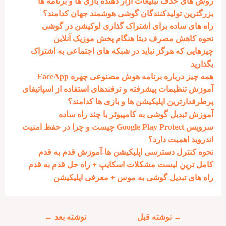
روش های حذف تبلیغات آزار دهنده بازی ها و برنامه ها
بزرگترین تولیدکنندگان گوشی هوشمند جهان کدامند؟
راه های ساده برای اشتراک گذاری لوکیشن در گوشی
نحوه کاهش مصرف دیتا هنگام پخش موزیک آنلاین
چیزهایی که هرگز نباید در شبکه های اجتماعی به اشتراک
بگذارید
همه چیز درباره برنامه هوش مصنوعی چهره FaceApp
آموزش تنظیمات پیشرفته و ترفندهای استفاده از اسپاتیفای
پرطرفدارترین اپلیکیشن ها و بازی ها کدامند؟
آموزش تبدیل گوشی به کامپیوتر با چند راه ساده
سرویس Google Play Protect چیست و چرا در حفظ امنیت
اندروید اهمیت دارد؟
نحوه کنترل دسترسی اپلیکیشن ها-آموزش قدم به قدم
کامل ترین لیست مشکلات اسکایپ + راه حل قدم به قدم
راه های تبدیل گوشی به موس + معرفی اپلیکیشن
راهبری
→
نوشته قبل
نوشته بعد
←