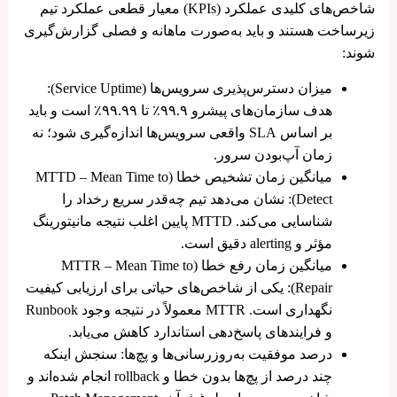
شاخص‌های کلیدی عملکرد (KPIs) معیار قطعی عملکرد تیم
زیرساخت هستند و باید به‌صورت ماهانه و فصلی گزارش‌گیری
شوند:
میزان دسترس‌پذیری سرویس‌ها (Service Uptime):
هدف سازمان‌های پیشرو ۹۹.۹٪ تا ۹۹.۹۹٪ است و باید
بر اساس SLA واقعی سرویس‌ها اندازه‌گیری شود؛ نه
زمان آپ‌بودن سرور.
میانگین زمان تشخیص خطا (MTTD – Mean Time to
Detect): نشان می‌دهد تیم چه‌قدر سریع رخداد را
شناسایی می‌کند. MTTD پایین اغلب نتیجه مانیتورینگ
مؤثر و alerting دقیق است.
میانگین زمان رفع خطا (MTTR – Mean Time to
Repair): یکی از شاخص‌های حیاتی برای ارزیابی کیفیت
نگهداری است. MTTR معمولاً در نتیجه وجود Runbook
و فرایندهای پاسخ‌دهی استاندارد کاهش می‌یابد.
درصد موفقیت به‌روزرسانی‌ها و پچ‌ها: سنجش اینکه
چند درصد از پچ‌ها بدون خطا و rollback انجام شده‌اند و