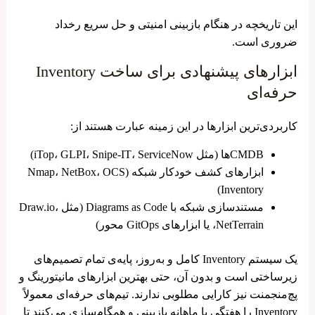
این تاریخچه در هنگام بازبینی امنیتی و حل سریع رخداد
ضروری است.
ابزارهای پیشنهادی برای ساخت Inventory
حرفه‌ای
کاربردی‌ترین ابزارها در این زمینه عبارت هستند از:
CMDBها (مثل iTop، GLPI، Snipe-IT، ServiceNow)
ابزارهای کشف خودکار شبکه (Nmap، NetBox، OCS
Inventory)
مستندسازی شبکه با Diagrams as Code (مثل Draw.io،
NetTerrain، یا ابزارهای GitOps محور)
یک سیستم Inventory کامل و به‌روز، پایه‌ی تمام تصمیم‌های
زیرساختی است و بدون آن، حتی بهترین ابزارهای مانیتورینگ و
پچ‌منجمنت نیز کارایی مطلوبی ندارند. تیم‌های حرفه‌ای معمولاً
Inventory را هفتگی یا ماهانه بازبینی و همگام‌سازی می‌کنند تا