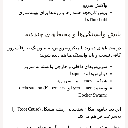
واکنش سریع
پایش تاریخچه هشدارها و روندها برای بهینه‌سازی
Thresholdها
پایش وابستگی‌ها و محیط‌های چندلایه
در محیط‌های هیبرید یا میکروسرویس، مانیتورینگ صرفاً سرور
کافی نیست و باید وابستگی‌ها هم دیده شوند:
سرویس‌های داخلی و خارجی وابسته به سرور
دیتابیس‌ها و queueها
شبکه و latency بین سرورها
وضعیت containerها و orchestration (Kubernetes,
Docker Swarm)
این دید جامع، امکان شناسایی ریشه مشکل (Root Cause) را
به‌سرعت فراهم می‌کند.
به‌طور خلاصه، یک سیستم مانیتورینگ حرفه‌ای باعث می‌شود