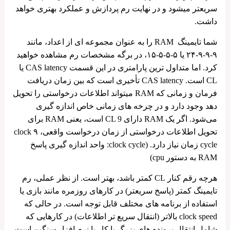
سریعتر میشود و در نهایت رم پردازش و عملکرد بهتری خواهد
داشت.
شما تایمینگ RAM را به‌ عنوان مجموعه ‌ای از اعداد، مانند
۹-۹-۹-۲۴ یا ۵-۵-۵-۱۵، در برگه مشخصات رم مشاهده خواهید
کرد. اما متداول ‌ترین پارامتری در این قسمت CAS latency یا
CL است. CAS latency تأخیری است که بین زمان دریافت
فرمان و زمانی که RAM میتواند اطلاعات درخواستی را تحویل
دهد وجود دارد و در چرخه های زمانی خاص اندازه‌ گیری
می‌شود. اگر یک RAM دارای CL 9 است، یعنی RAM برای
تحویل اطلاعات درخواستی از زمان درخواست واقعی، ۹ clock
cycle زمان نیاز دارد. (clock cycle: واحد اندازه گیری پاسخ
RAM به دستور cpu)
هرچه رقم کنار CL کمتر باشد، بهتر است. از نظر عملی، رم
تایمینگ کمتر (پاسخ سریعتر) در کارهای روزمره مانند بازی یا
استفاده از برنامه های مختلف قابل توجه است. در حالی که
clock speed بالاتر (انتقال سریع تر اطلاعات) در کارهایی که
شامل انتقال پرونده های بزرگ یا کار با نرم افزار سنگین است