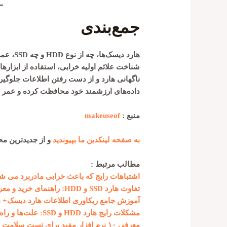
جمع‌بندی
هارد دی
شناخت علائم اولیه خرابی، استفاده از ابزارهای
ناگهانی هارد و از دست رفتن اطلاعات جلوگیری
داده‌های ارزشمند خود محافظت کرده و عمر ها
منبع :
makeuseof
به صفحه لینکدین ما بپیوندید
و از جدیدترین م
مطالب مرتبط :
اشتباهات رایج که باعث خرابی مادربرد می شو
تفاوت هارد SSD و HDD: راهنمای خرید و معرفی بهترین مدل‌ها
آموزش جامع ریکاوری اطلاعات هارد دیسک+ به
مشکلات رایج هارد HDD و SSD: علت‌ها و راه‌حل‌ها
معرفی ۱۰ نرم افزار مفید برای تست سلامت هارد