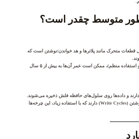
.
ور متوسط چقدر است؟
ختار مکانیکی HDD شامل قطعات متحرک مانند پلاترها و هد خواندن/نوشتن است که
ند.
تحت شرایط مناسب (تهویه خوب و استفاده منظم)، ممکن است عمر آن‌ها به بیش از ۵ سال
یکی ندارند و داده‌ها روی سلول‌های حافظه فلش ذخیره می‌شوند.
با این حال، تعداد محدودی چرخه نوشتن (Write Cycles) دارند که با استفاده زیاد، این چرخه‌ها
رد