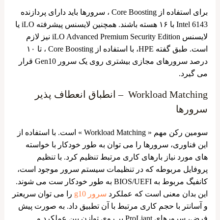
برای استفاده از Core Boosting ، سرورها باید دارای پردازنده
Intel 6143 با ۱۶ هسته باشند. همچنین لایسنس پیشرفته iLO یا
لایسنس iLO Advanced Premium Security Edition نیز لازم
است. طبق گفته HPE، با استفاده از Core Boosting ، تا ۱۰
درصد سرورهای مجازی بیشتری روی یک سرور Gen10 قرار
می گیرد.
Workload Matching – انطباق انعطاف ‌پذیر
سرورها
سومین رکن مهم « Workload Matching » است. با استفاده از
این فناوری، سرورها را می توان به طور خودکار با خواسته
های مورد نیاز بارهای کاری مرتبط تنظیم کرد. با تنظیم
پروفایل مربوطه که در تنظیمات سیستم سرور موجود است،
کانفیگ مربوط به BIOS/UEFI به طور خودکار ست می شوند.
این بدان معنی است که عملکرد
سرور g10
را می توان سریعتر
و آسانتر با حجم کاری مرتبط با آن تطبیق داد. به صورت پیش
‌فرض، سرورهای ProLiant بر روی توازن بین عملکرد و