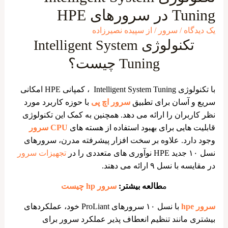
Tuning در سرورهای HPE
یک دیدگاه
/
سرور
/ از
سپیده نصیرزاده
تکنولوژی Intelligent System
Tuning چیست؟
با تکنولوژی Intelligent System Tuning ، کمپانی HPE امکانی
سریع و آسان برای تطبیق
سرور اچ پی
با حوزه کاربرد مورد
نظر کاربران را ارائه می ‌دهد. همچنین به کمک این تکنولوژی
قابلیت‌ هایی برای بهبود استفاده از هسته‌ های
CPU سرور
وجود دارد. علاوه بر سخت افزار پیشرفته مدرن، سرورهای
نسل ۱۰ جدید HPE نوآوری های متعددی را در
تجهیزات سرور
در مقایسه با نسل ۹ ارائه می دهند.
م
طالعه بیشتر:
سرور hp چیست
سرور hpe
با نسل ۱۰ سرورهای ProLiant خود، عملکردهای
بیشتری مانند تنظیم انعطاف پذیر عملکرد سرور برای