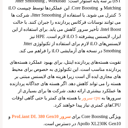
IST) بر سه پایه استوار است: Jitter Smoothing , Workload
Matching و Core Boosting. این عملکردها توسط چیپست iLO
5 کنترل می شوند. با استفاده از Jitter Smoothing، شرکت ‌ها
می‌ توانند نوسانات فرکانس پردازنده را جبران کنند. با حالت
Intel Boost، تأخیر سرور کاهش می ‌یابد. برای استفاده از این
ابزار، لایسنس پیشرفته iLO 5 لازم است. HPE نیز
لایسنس‌های iLO لازم برای استفاده از تکنولوژی Jitter
Smothing در نسخه‌ های آزمایشی iLO را فراهم می ‌کند.
تقویت هسته‌های پردازنده اینتل، برای بهبود عملکرد هسته‌های
پردازنده مناسب است. این تکنولوژی به خصوص برای محیط‌
های مجازی ایده آل است زیرا هزینه‌ های لایسنس مبتنی بر
هسته را می ‌تواند کاهش دهد. اگر هسته ‌های جداگانه پردازنده
‌ها عملکرد بیشتری ارائه ‌دهند، شرکت ‌ها برای بسیاری از
سرورها به
cpu سرور
با هسته ‌های کمتر یا حتی گاهی اوقات
CPUهای کمتری نیاز پیدا خواهند کرد.
ویژگی Core Boosting برای
سرور ProLiant DL 380 Gen10
و
Apollo XL230K Gen10 در دسترس است.