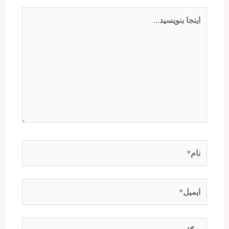
اینجا
بنویسید…
نام*
ایمیل*
وبگاه