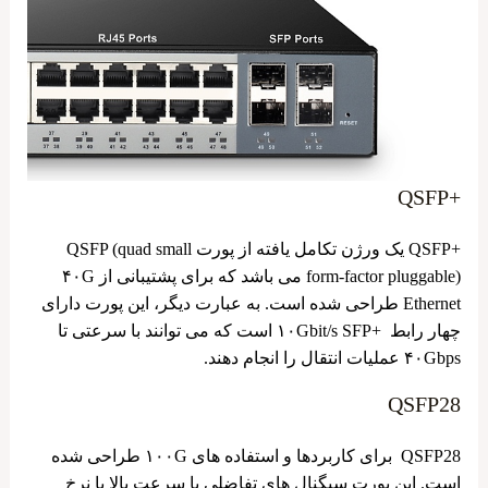
+QSFP
+QSFP یک ورژن تکامل یافته از پورت QSFP (quad small
form-factor pluggable) می باشد که برای پشتیبانی از ۴۰G
Ethernet طراحی شده است. به عبارت دیگر، این پورت دارای
چهار رابط +۱۰Gbit/s SFP است که می ‌توانند با سرعتی تا
۴۰Gbps عملیات انتقال را انجام دهند.
QSFP28
QSFP28 برای کاربردها و استفاده ‌های ۱۰۰G طراحی شده
است. این پورت سیگنال‌ های تفاضلی با سرعت بالا با نرخ