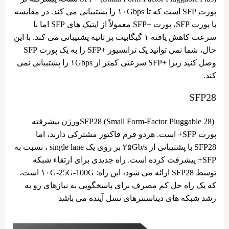
پورت SFP است که تا ۱۰Gbps را پشتیبانی می ‌کند. در مقایسه
با پورت SFP، پورت +SFP معمولاً از اپتیک‌ های SFP اما با
سرعت کاهش ‌یافته ۱ گیگابیت بر ثانیه پشتیبانی می‌ کند. با این
حال، شما نمی ‌توانید یک ترانسیور +SFP را به یک پورت SFP
وصل کنید زیرا +SFP سرعتی کمتر از ۱Gbps را پشتیبانی نمی
‌کند.
SFP28
SFP28 (Small Form-Factor Pluggable 28)ورژن پیشرفته
پورت SFP+ است. هردو فرم فاکتور مشترکی دارند، اما
SFP28 با پشتیبانی از ۲۵Gb/s بر روی یک single lane ، نسبت به
SFP+ پیشرفت کرده است. راه جدیدی برای ارتقاء شبکه
توسط SFP28 ارائه می شود، این راه: ۱۰G-25G-100G است،
که یک راه حل کم مصرف برای پاسخگویی به نیازهای رو به
رشد شبکه های دیتاسنترهای نسل آینده می باشد