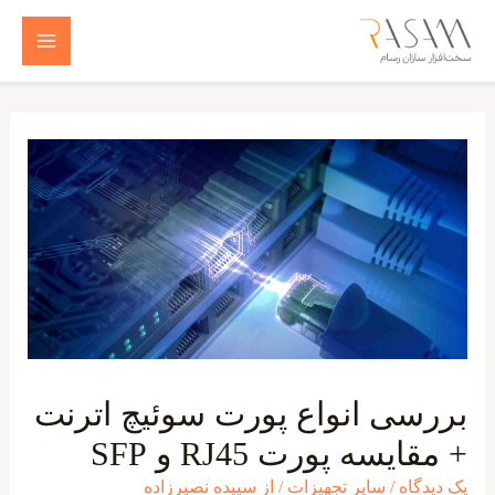
رش
ه
Main
حتوا
Menu
بررسی انواع پورت سوئیچ اترنت
+ مقایسه پورت RJ45 و SFP
یک دیدگاه
/
سایر تجهیزات
/ از
سپیده نصیرزاده