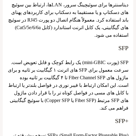
دیتاسنترها برای سوئیچینگ سرور، LANها، ارتباط بین سوئیچ
‌های دسکتاپ و یا مستقیما به دسکتاپ برای کاربردهای پهنای
باند استفاده کرد. معمولاً هنگام اتصال دو پورت RJ45 در سوئیچ
‌های گیگابیتی، یک کابل اترنت استاندارد (کابل Cat5/5e/6/6a)
استفاده می ‌شود.
SFP
SFP (پورت mini-GBIC) یک رابط کوچک و قابل تعویض است.
سرعت معمول برای SFP های اترنت ۱ گیگابیت بر ثانیه و برای
ماژول‌ های Fiber Channel SFP تا ۴ گیگابیت بر ثانیه بوده
است. این امکان ارتباط با فیبر نوری در فواصل بلندتر یا ارتباط
با کابل ‌های مسی در فواصل کوتاه تر را با قرار دادن ماژول
‌های SFP مرتبط (Fiber SFP یا Copper SFP) با سوئیچ گیگابیتی
فراهم می کند.
+SFP
SFP+ (Small Form-Factor Pluggable Plus) نسخه پیشرفته تر