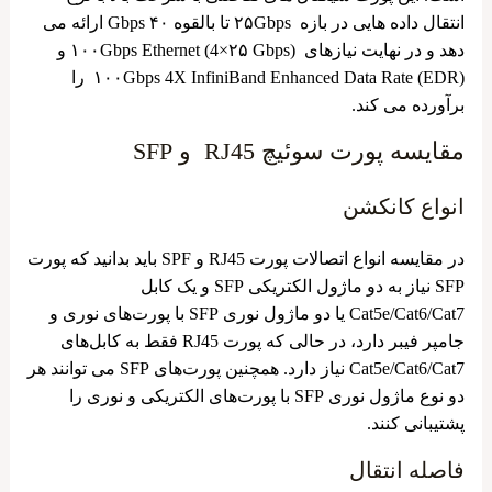
انتقال داده‌ هایی در بازه ۲۵Gbps تا بالقوه ۴۰ Gbps ارائه می‌
دهد و در نهایت نیازهای ۱۰۰Gbps Ethernet (4×۲۵ Gbps) و
۱۰۰Gbps 4X InfiniBand Enhanced Data Rate (EDR) را
برآورده می ‌کند.
مقایسه پورت سوئیچ RJ45 و SFP
انواع کانکشن
در مقایسه انواع اتصالات پورت RJ45 و SPF باید بدانید که پورت
SFP نیاز به دو ماژول الکتریکی SFP و یک کابل
Cat5e/Cat6/Cat7 یا دو ماژول نوری SFP با پورت‌های نوری و
جامپر فیبر دارد، در حالی که پورت RJ45 فقط به کابل‌های
Cat5e/Cat6/Cat7 نیاز دارد. همچنین پورت‌های SFP می ‌توانند هر
دو نوع ماژول نوری SFP با پورت‌های الکتریکی و نوری را
پشتیبانی کنند.
فاصله انتقال