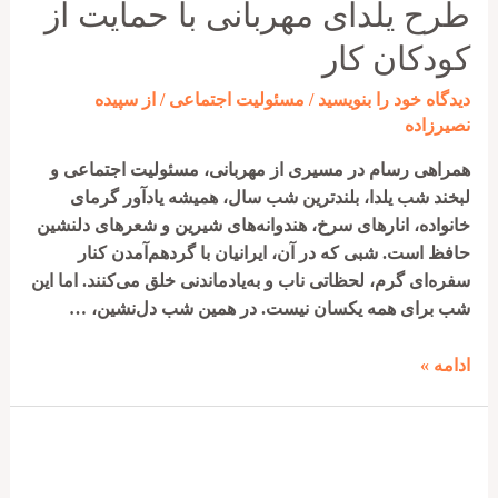
معیشتی
طرح یلدای مهربانی با حمایت از
به
کودکان کار
کودکان
کار
دیدگاه‌ خود را بنویسید
/
مسئولیت اجتماعی
/ از
سپیده
و
نصیرزاده
آزادسازی
همراهی رسام در مسیری از مهربانی، مسئولیت اجتماعی و
زندانیان
لبخند شب یلدا، بلندترین شب سال، همیشه یادآور گرمای
خانواده، انارهای سرخ، هندوانه‌های شیرین و شعرهای دلنشین
حافظ است. شبی که در آن، ایرانیان با گردهم‌آمدن کنار
سفره‌ای گرم، لحظاتی ناب و به‌یادماندنی خلق می‌کنند. اما این
شب برای همه یکسان نیست. در همین شب دل‌نشین، …
طرح
ادامه »
یلدای
مهربانی
با
حمایت