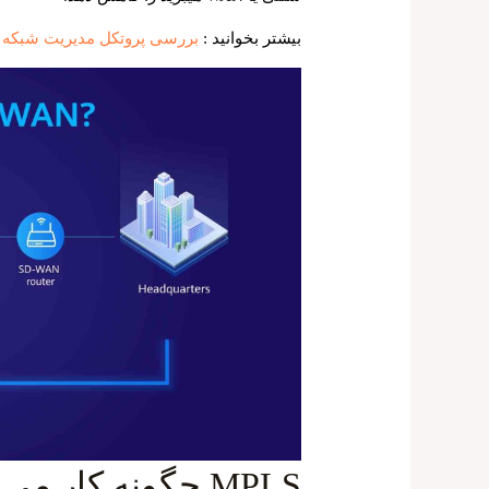
بیشتر بخوانید :
بررسی پروتکل مدیریت شبکه dhcp سرور و کلاینت + DHCP برای سوئیچ
MPLS‌ چگونه کار می کند؟