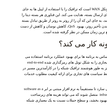
Multiprotocol label switching (MPLS) یک پروتکل WAN است که ترافیک را با استفاده از لیبل ها به جای
سیر برای ارسال بسته، هدایت می کند. این فناوری هر بسته دیتا را
، به جای این که آن را از روتر به روتر از طریق تبادل بسته
‌ها ارسال کند. این فناوری برای به حداقل رساندن تأخیر روتر، بهبود QoS، کاهش نوسان و کاهش از دست
ع ترین زمان ممکن در نظر گرفته شده است.
ریابی حساس به برنامه‌ ها برای بهبود عملکرد برنامه استفاده می
‌کند. اکثر راه حل های SD-WAN پوشش های مجازی را به شکل تونل های رمزگذاری شده end-to-end
ز به طور هوشمند ترافیک شبکه را در کارآمدترین مسیر در
افیک توسط سیاست های تجاری برای ارائه کیفیت مطلوب خدمات
این تونل ‌های امن، کاربران و نهادها را قادر می ‌سازد تا مستقیماً به نرم ‌افزار مبتنی بر ابر software as a
service (SaaS) و infrastructure as a service (IaaS) متصل شوند که می ‌تواند هزینه ‌های زیرساخت
ا بهبود بخشد، و سطح حملات نسبت به یک معماری شبکه