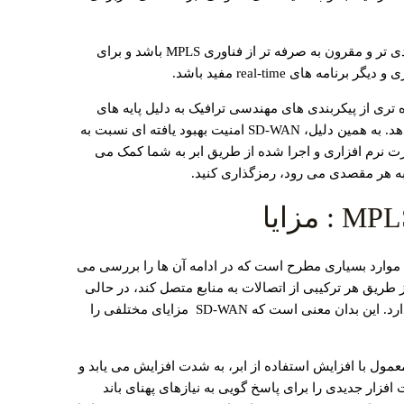
این ویژگی باعث می ‌شود که SD-WAN کاربردی تر و مقرون ‌به ‌صرفه ‌تر از فناوری MPLS باشد و برای
رده‌ تری از پیکربندی‌ های مهندسی ترافیک به دلیل پایه‌ های
تعریف‌ شده به صورت نرم ‌افزاری، ارائه می ‌دهد. به همین دلیل، SD-WAN امنیت بهبود یافته ‌ای نسبت به
ورت نرم ‌افزاری و اجرا شده از طریق ابر به شما کمک می
ا به هر مقصدی می ‌رود، رمزگذاری کنید.
MPLS در بخش مزایا، موارد بسیاری مطرح است که در ادامه آن ها را بررسی می
د کاربران را از طریق هر ترکیبی از اتصالات به منابع متصل کند، در حالی
که MPLS به یک شبکه ثابت و اختصاصی نیاز دارد. این بدان معنی است که SD-WAN مزایای مختلفی را
ر: ترافیک شبکه WAN به ‌طور معمول با افزایش استفاده از ابر، به شدت افزایش می ‌یابد و
 ‌افزار جدیدی را برای پاسخ‌ گویی به نیازهای پهنای باند