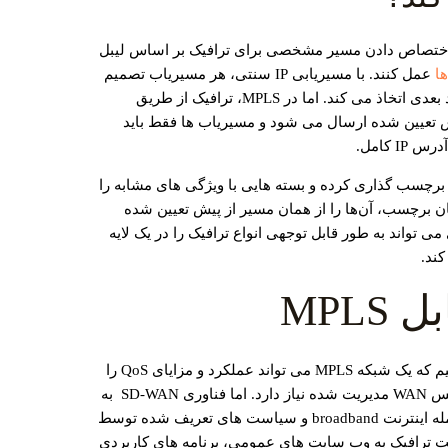
ب ‌ها با اختصاص دادن مسیر مشخصی برای ترافیک بر اساس لیبل
ها
عمل کنند. با مسیریابی IP سنتی، هر مسیریاب تصمیم‌
های مستقلی در مورد ارسال ترافیک به مقصد بعدی اتخاذ می ‌کند. اما در MPLS، ترافیک از طریق
ا label-switched path (LSP) از پیش تعیین شده ارسال می شود و مسیریاب‌ ها فقط باید
روجی دیتا را برچسب‌ گذاری کرده و بسته‌ هایی با ویژگی ‌های مشابه را
ان برچسب، آن‌ها را از همان مسیر از پیش تعیین ‌شده
 ‌تواند به طور قابل توجهی انواع ترافیک را در یک لایه
ند.
در مبحث مقایسه SD-WAN و MPLS باید بگوییم که یک شبکه MPLS می تواند عملکرد و مزایای QoS را
ارائه دهد، اما به یک شبکه هدفمند یا یک سرویس WAN مدیریت شده نیاز دارد. اما فناوری SD-WAN به
شرکت ‌ها اجازه می ‌دهد از هر شبکه‌ ای از جمله اینترنت broadband و سیاست ‌های تعریف ‌شده توسط
یت ترافیک به وب‌ سایت ‌های عمومی، برنامه‌ های کاربردی