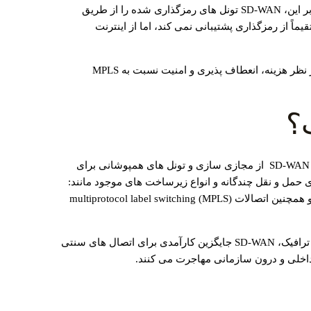
اختصاصی مبتنی بر سخت ‌افزار است. علاوه بر این، SD-WAN تونل ‌های رمزگذاری شده را از طریق
ایجاد می ‌کند، در حالی که MPLS مستقیماً از رمزگذاری پشتیبانی نمی ‌کند، اما از اینترنت
امروزه، تقریبا همه پذیرفته اند که SD-WAN از نظر هزینه، انعطاف ‌پذیری و امنیت نسبت به MPLS
software-defined wide area network یا همان SD-WAN از مجازی ‌سازی و تونل ‌های همپوشانی برای
 حمل و نقل چندگانه و انواع زیرساخت ‌های موجود مانند:
VPN ها ، اتصالات اینترنت broadband و LTE و همچنین اتصالات multiprotocol label switching (MPLS)
با استفاده از هدایت خودکار برای بهینه ‌سازی ترافیک، SD-WAN جایگزین کارآمدی برای اتصال‌ های سنتی