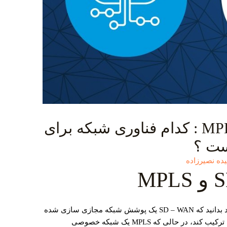
مقایسه SD-WAN و MPLS : کدام فناوری شبکه برای
ست ؟
ده نصیرزاده
در مقدمه بحث مقایسه SD-WAN و MPLS باید بدانید که SD – WAN یک پوشش شبکه مجازی ‌سازی شده
است که می ‌تواند انواع مختلفی از اتصالات را ترکیب کند، در حالی که MPLS یک شبکه خصوصی