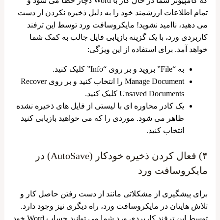
که کامپیوتر شما در حال کار با Word دچار خطا می ‌شود و
تمام اطلاعات ارزشمند خود را به دلیل ذخیره نکردن از دست
می دهید، ناامید نشوید! مایکروسافت ورد توسط این ترفند
کاربردی ورد، با یک گزینه بازیابی فایل جالب به کمک شما
خواهد آمد. برای استفاده از این ویژگی:
به “File” بروید و بر روی “Info” کلیک کنید.
Manage Document را انتخاب کنید و بر روی Recover
Unsaved Documents کلیک کنید.
یک کادر محاوره ای با لیستی از فایل های ذخیره نشده
ظاهر می شود. موردی را که می خواهید بازیابی کنید
انتخاب کنید.
۴) فعال کردن ذخیره خودکار (AutoSave) در
مایکروسافت ورد
برای پیشگیری از مشکلاتی مانند از دست رفتن حاصل کار و
تلاش هایتان در مایکروسافت ورد، راه دیگری نیز وجود دارد.
توسط این ترفند کاربردی ورد شما می ‌توانید حساب Word خود